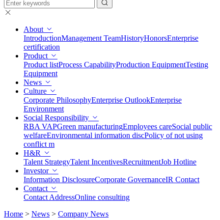
About
Introduction
Management Team
History
Honors
Enterprise
certification
Product
Product list
Process Capability
Production Equipment
Testing
Equipment
News
Culture
Corporate Philosophy
Enterprise Outlook
Enterprise
Environment
Social Responsibility
RBA VAP
Green manufacturing
Employees care
Social public
welfare
Environmental information disc
Policy of not using
conflict m
H&R
Talent Strategy
Talent Incentives
Recruitment
Job Hotline
Investor
Information Disclosure
Corporate Governance
IR Contact
Contact
Contact Address
Online consulting
Home
>
News
>
Company News