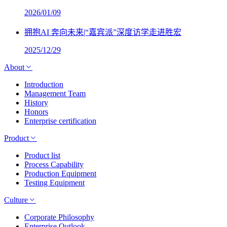
2026/01/09
拥抱AI 奔向未来|“嘉宾派”深度访学走进胜宏
2025/12/29
About
Introduction
Management Team
History
Honors
Enterprise certification
Product
Product list
Process Capability
Production Equipment
Testing Equipment
Culture
Corporate Philosophy
Enterprise Outlook