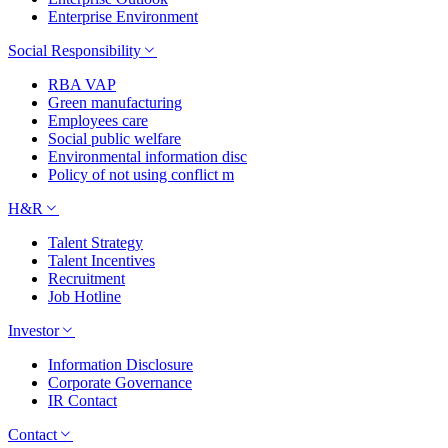
Enterprise Environment
Social Responsibility
RBA VAP
Green manufacturing
Employees care
Social public welfare
Environmental information disc
Policy of not using conflict m
H&R
Talent Strategy
Talent Incentives
Recruitment
Job Hotline
Investor
Information Disclosure
Corporate Governance
IR Contact
Contact