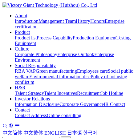
About
Introduction
Management Team
History
Honors
Enterprise
certification
Product
Product list
Process Capability
Production Equipment
Testing
Equipment
Culture
Corporate Philosophy
Enterprise Outlook
Enterprise
Environment
Social Responsibility
RBA VAP
Green manufacturing
Employees care
Social public
welfare
Environmental information disc
Policy of not using
conflict m
H&R
Talent Strategy
Talent Incentives
Recruitment
Job Hotline
Investor Relations
Information Disclosure
Corporate Governance
IR Contact
Contact
Contact Address
Online consulting
中文简体
中文繁体
ENGLISH
日本语
한국어