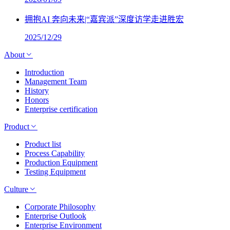
拥抱AI 奔向未来|“嘉宾派”深度访学走进胜宏
2025/12/29
About
Introduction
Management Team
History
Honors
Enterprise certification
Product
Product list
Process Capability
Production Equipment
Testing Equipment
Culture
Corporate Philosophy
Enterprise Outlook
Enterprise Environment