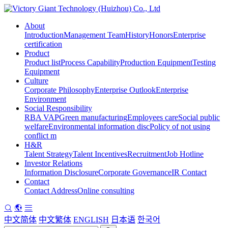
About
Introduction
Management Team
History
Honors
Enterprise
certification
Product
Product list
Process Capability
Production Equipment
Testing
Equipment
Culture
Corporate Philosophy
Enterprise Outlook
Enterprise
Environment
Social Responsibility
RBA VAP
Green manufacturing
Employees care
Social public
welfare
Environmental information disc
Policy of not using
conflict m
H&R
Talent Strategy
Talent Incentives
Recruitment
Job Hotline
Investor Relations
Information Disclosure
Corporate Governance
IR Contact
Contact
Contact Address
Online consulting
中文简体
中文繁体
ENGLISH
日本语
한국어