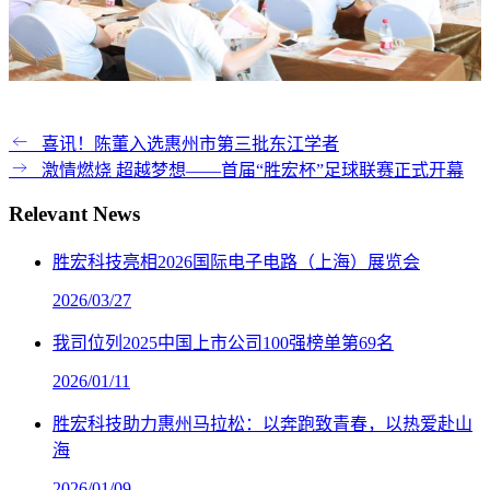
喜讯！陈董入选惠州市第三批东江学者
激情燃烧 超越梦想——首届“胜宏杯”足球联赛正式开幕
Relevant News
胜宏科技亮相2026国际电子电路（上海）展览会
2026/03/27
我司位列2025中国上市公司100强榜单第69名
2026/01/11
胜宏科技助力惠州马拉松：以奔跑致青春，以热爱赴山
海
2026/01/09