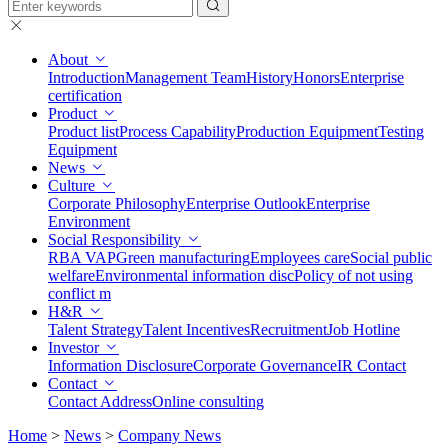
About
Introduction
Management Team
History
Honors
Enterprise
certification
Product
Product list
Process Capability
Production Equipment
Testing
Equipment
News
Culture
Corporate Philosophy
Enterprise Outlook
Enterprise
Environment
Social Responsibility
RBA VAP
Green manufacturing
Employees care
Social public
welfare
Environmental information disc
Policy of not using
conflict m
H&R
Talent Strategy
Talent Incentives
Recruitment
Job Hotline
Investor
Information Disclosure
Corporate Governance
IR Contact
Contact
Contact Address
Online consulting
Home
>
News
>
Company News