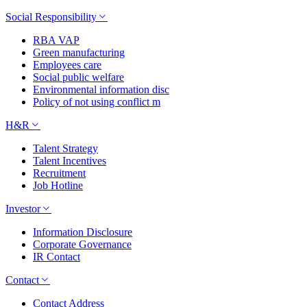
Social Responsibility
RBA VAP
Green manufacturing
Employees care
Social public welfare
Environmental information disc
Policy of not using conflict m
H&R
Talent Strategy
Talent Incentives
Recruitment
Job Hotline
Investor
Information Disclosure
Corporate Governance
IR Contact
Contact
Contact Address