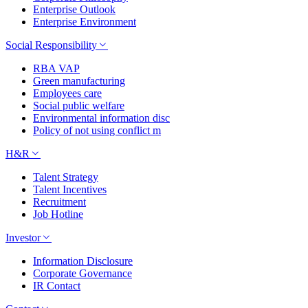
Enterprise Outlook
Enterprise Environment
Social Responsibility
RBA VAP
Green manufacturing
Employees care
Social public welfare
Environmental information disc
Policy of not using conflict m
H&R
Talent Strategy
Talent Incentives
Recruitment
Job Hotline
Investor
Information Disclosure
Corporate Governance
IR Contact