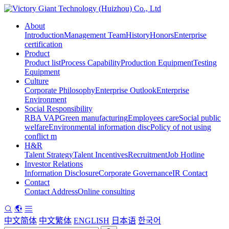
About
Introduction
Management Team
History
Honors
Enterprise
certification
Product
Product list
Process Capability
Production Equipment
Testing
Equipment
Culture
Corporate Philosophy
Enterprise Outlook
Enterprise
Environment
Social Responsibility
RBA VAP
Green manufacturing
Employees care
Social public
welfare
Environmental information disc
Policy of not using
conflict m
H&R
Talent Strategy
Talent Incentives
Recruitment
Job Hotline
Investor Relations
Information Disclosure
Corporate Governance
IR Contact
Contact
Contact Address
Online consulting
中文简体
中文繁体
ENGLISH
日本语
한국어