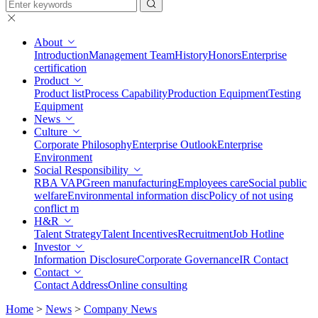
About
Introduction
Management Team
History
Honors
Enterprise
certification
Product
Product list
Process Capability
Production Equipment
Testing
Equipment
News
Culture
Corporate Philosophy
Enterprise Outlook
Enterprise
Environment
Social Responsibility
RBA VAP
Green manufacturing
Employees care
Social public
welfare
Environmental information disc
Policy of not using
conflict m
H&R
Talent Strategy
Talent Incentives
Recruitment
Job Hotline
Investor
Information Disclosure
Corporate Governance
IR Contact
Contact
Contact Address
Online consulting
Home
>
News
>
Company News