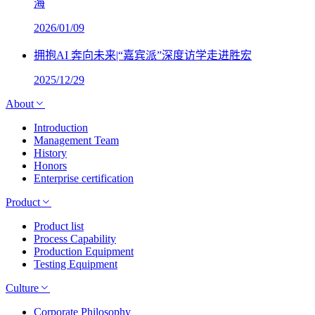
海
2026/01/09
拥抱AI 奔向未来|“嘉宾派”深度访学走进胜宏
2025/12/29
About
Introduction
Management Team
History
Honors
Enterprise certification
Product
Product list
Process Capability
Production Equipment
Testing Equipment
Culture
Corporate Philosophy